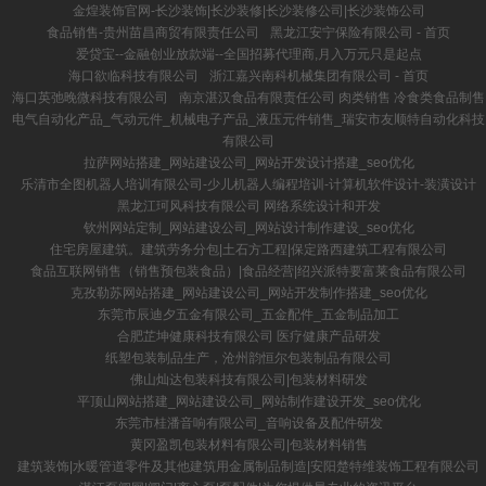
金煌装饰官网-长沙装饰|长沙装修|长沙装修公司|长沙装饰公司
食品销售-贵州苗昌商贸有限责任公司
黑龙江安宁保险有限公司 - 首页
爱贷宝--金融创业放款端--全国招募代理商,月入万元只是起点
海口欲临科技有限公司
浙江嘉兴南科机械集团有限公司 - 首页
海口英弛晚微科技有限公司
南京湛汉食品有限责任公司 肉类销售 冷食类食品制售
电气自动化产品_气动元件_机械电子产品_液压元件销售_瑞安市友顺特自动化科技
有限公司
拉萨网站搭建_网站建设公司_网站开发设计搭建_seo优化
乐清市全图机器人培训有限公司-少儿机器人编程培训-计算机软件设计-装潢设计
黑龙江珂风科技有限公司 网络系统设计和开发
钦州网站定制_网站建设公司_网站设计制作建设_seo优化
住宅房屋建筑。建筑劳务分包|土石方工程|保定路西建筑工程有限公司
食品互联网销售（销售预包装食品）|食品经营|绍兴派特要富莱食品有限公司
克孜勒苏网站搭建_网站建设公司_网站开发制作搭建_seo优化
东莞市辰迪夕五金有限公司_五金配件_五金制品加工
合肥芷坤健康科技有限公司 医疗健康产品研发
纸塑包装制品生产，沧州韵恒尔包装制品有限公司
佛山灿达包装科技有限公司|包装材料研发
平顶山网站搭建_网站建设公司_网站制作建设开发_seo优化
东莞市桂潘音响有限公司_音响设备及配件研发
黄冈盈凯包装材料有限公司|包装材料销售
建筑装饰|水暖管道零件及其他建筑用金属制品制造|安阳楚特维装饰工程有限公司