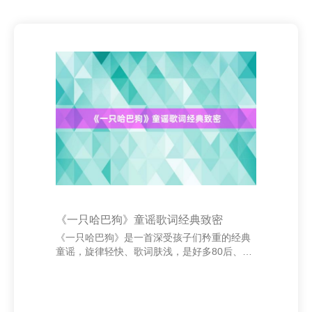
《一只哈巴狗》童谣歌词经典致密
《一只哈巴狗》是一首深受孩子们矜重的经典
童谣，旋律轻快、歌词肤浅，是好多80后、90
后童年顾忌中不行或缺的一部分。这首歌以机
动晴明的步地，形容了一只能儿的小狗形象，
传递了童真与陶然。 歌词中“一只哈巴狗，坐
在小凳子上，看见一个小一又友，它摇尾巴，