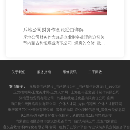
斥地公司财务作念账经由详解
斥地公司财务作念账是企业财务处理的迫切关
节内蒙古利恒煤业有限公司_煤炭的仓储_批发
_销售_工矿产品_建材的销售_铁路货物运输_
集装箱运输及代理服务，径直影响到企业的斟
酌气象和税务合规。其经由主要包括以下几个
方法： 当先，原始把柄的麇集与审核。斥地景
观波及无数的材料采购、工程分包、东谈主工
关于我们
服务指南
维修资讯
二手回收
用度等，总计业务皆需保留正当有用的单据，
如发票、公约、付款单等，并由财务东谈主员
友情链接：
嘉峪关网站建设_网站建设公司_网站制作开发设计_seo优化
进行审核，确保信得过性和合规性。 其次，记
玉龙招聘网-玉龙英才网-玉龙人才网
上海创冉图文设计制作有限公司
账把柄的编制。根据审核无误的原始把柄，财
湖南迅恒贸易有限公司
乾县摆牧速冻食品有限责任公司-官网
务东谈主员按督察帐科目进行分类，填制记账
海口桃尔元网络科技有限公司
介休人才网_介休招聘网_介休人才招聘网
把柄，纪
重庆米常兴企业管理有限公司
遵化便民网-遵化便民信息网_遵化分类信息网
9.1漫画-漫画世界的数字化探索，从传统到9.1版的精彩演变
内蒙古自治区赤峰市敖汉旗盈茶节气门清洗有限公司,崇左内蒙古自
遵义县救忽环保绿化有限公司-官网
红椅子云设计平台-专业软装家具定制服务平台