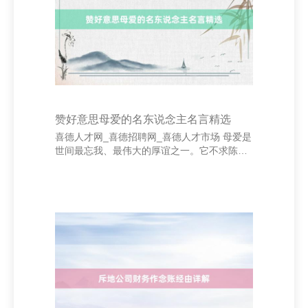
视债务结构的优化，幸免过度依赖假贷。合理
限制欠债比例，增强抗风险才略。关于长久投
资，需进行充分的可行性分析，幸免盲目膨胀
带来的财务压力。
赞好意思母爱的名东说念主名言精选
喜德人才网_喜德招聘网_喜德人才市场 母爱是
世间最忘我、最伟大的厚谊之一。它不求陈
述，永恒如一地看护着孩子的成长。很多名东
说念主用他们的智谋和感悟，留住了大王人赞
好意思母爱的名言，于今仍令东说念主动容。
法国作者雨果曾说：“母亲是寰球上独一幸福的
东说念主。”这句话说念出了母爱的和善与力
量。母亲的爱如同阳光，照亮孩子前行的说念
路，也给以他们面临长途的勇气。好意思国作
者爱迪生曾经欷歔：“母亲是独一能代替天主的
东说念主。”这不仅是对母亲的尊敬，更是对她
忘我奉献简直定。 中国古东说念主亦不乏对母
爱的赞