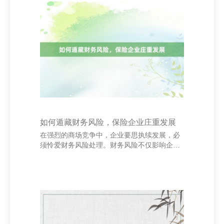
它汪汪叫……”用约略的话语和重叠的节律，让
孩子们在琅琅上口的旋律中学会不雅察和抒
发。它不仅培养了孩子的话语才能，也引发了
他们对动物的矜重和悯恻心。 这首童谣之是以
齐人好猎，是因为它逼近糊口、裕如画面感，
容易引发共识。无论是家长如故孩子，齐能在
歌声中找到
如何遁藏财务风险，保险企业庄重发展
在强烈的商场竞争中，企业要思执续发展，必
须怜爱财务风险处理。财务风险不仅影响企业
的盈利才略，还可能胁迫到企业的活命。因
此，科学灵验地遁藏财务风险，是企业庄重发
展的关键。 率先，企业应建立健全的财务处理
轨制，确保资金使用透明、合规。通过制定合
理的预算和资本限制机制，幸免资金蹧跶和过
度开销。同期，加强现款流处理，保执敷裕的
流动资金，以应答突发情况。 其次，企业应谛